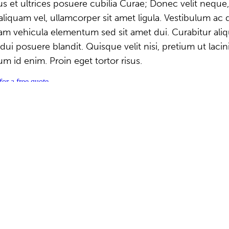
tus et ultrices posuere cubilia Curae; Donec velit neque
aliquam vel, ullamcorper sit amet ligula. Vestibulum ac 
m vehicula elementum sed sit amet dui. Curabitur aliq
ui posuere blandit. Quisque velit nisi, pretium ut lacini
m id enim. Proin eget tortor risus.
for a free quote
Page load link
Aller en haut
Route de Gray // 21850 Saint-Apollinaire
De 8h à 12h et de 13h30 à 17h30
03 80 60 04 12
ÈS RAPIDE
Accueil
L’entreprise
Prestations pour professionnels