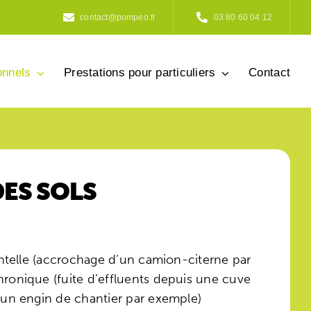
contact@pompeo.fr
03 80 60 04 12
onnels
Prestations pour particuliers
Contact
ES SOLS
entelle (accrochage d’un camion-citerne par
ronique (fuite d’effluents depuis une cuve
 un engin de chantier par exemple)